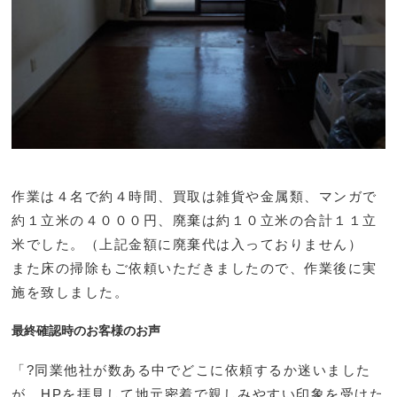
作業は４名で約４時間、買取は雑貨や金属類、マンガで
約１立米の４０００円、廃棄は約１０立米の合計１１立
米でした。（上記金額に廃棄代は入っておりません）
また床の掃除もご依頼いただきましたので、作業後に実
施を致しました。
最終確認時のお客様のお声
「?同業他社が数ある中でどこに依頼するか迷いました
が、HPを拝見して地元密着で親しみやすい印象を受けた