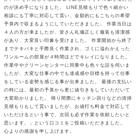
のが決め手になりました。 LINE見積もりで色々細かい
相談にも丁寧に対応して貰い、金額的にもこちらの希望
予算内で収まるようにしていただきました。 作業当日は
４人の方が来ましたが、皆さん礼儀正しく服装も清潔感
があり、大変良い印象を受けました。 作業開始から終了
までテキパキと手際良く作業され、ゴミに溢れかえった
ワンルームの部屋が４時間ほどでキレイになりました。
作業中やクリーンセンターに同乗中も色々な話を伺いま
したが、大変な仕事の中でも達成感や目標を持って仕事
をしている姿勢を感じる事が出来ました。 最後の支払い
の時には、最初の予算から更に値引きをしていただいて
大変助かりました。 帰り間際にキッチン回りなどの清掃
見積もりもして貰いましたが、お値打ち料金で対応して
いただけるという事で、次回も必ず作業を依頼したいと
思います。」という口コミをご投稿いただきました。
心よりの感謝を申し上げます。