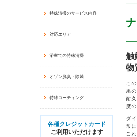
特殊清掃のサービス内容
ナ
対応エリア
触
浴室での特殊清掃
物
オゾン脱臭・除菌
この
果の
特殊コーティング
耐久
度の
ダイ
各種クレジットカード
常に
ご利用いただけます
これ