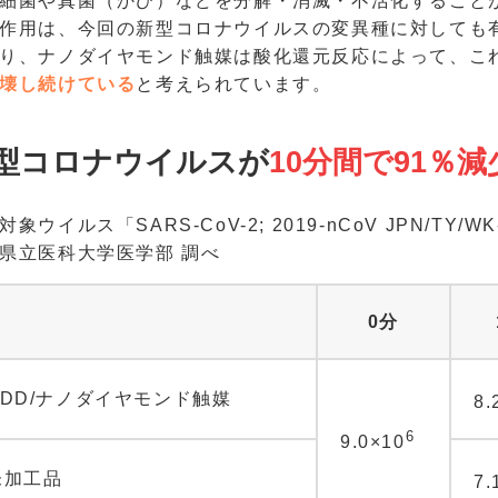
細菌や真菌（かび）などを分解・消滅・不活化すること
作用は、今回の新型コロナウイルスの変異種に対しても
り、ナノダイヤモンド触媒は酸化還元反応によって、こ
壊し続けている
と考えられています。
型コロナウイルスが
10分間で91％減
象ウイルス「SARS-CoV-2; 2019-nCoV JPN/TY/WK
県立医科大学医学部 調べ
0分
UDD/ナノダイヤモンド触媒
8.
6
9.0×10
未加工品
7.