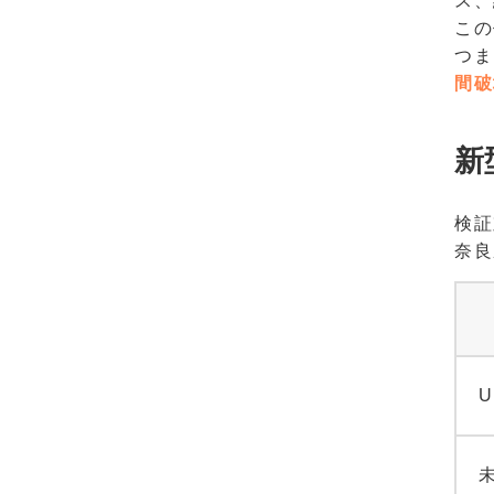
ス、
この
つま
間破
新
検証対
奈良