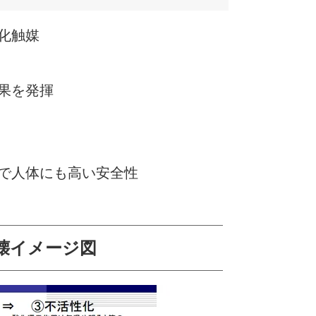
化触媒
果を発揮
品で人体にも高い安全性
壊イメージ図