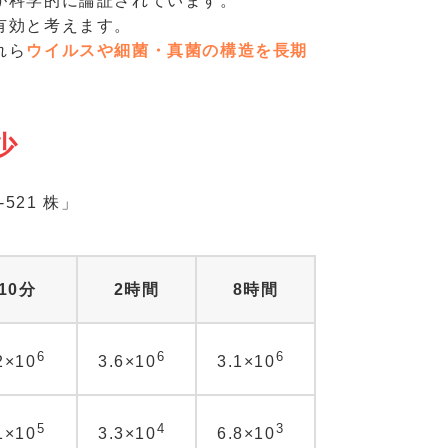
が科学的に論証されています。
有効と考えます。
れら
ウイルスや細菌・真菌の構造を長期
少
-521 株」
10分
2時間
8時間
6
6
6
2×10
3.6×10
3.1×10
5
4
3
1×10
3.3×10
6.8×10