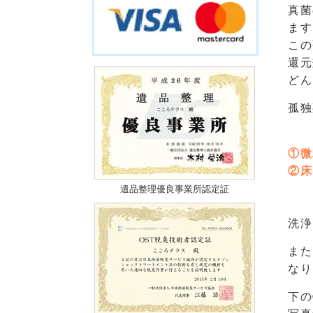
真菌
ます
この
還元
どん
孤独
①微
②床
遺品整理優良事業所認定証
洗浄
また
なり
下の