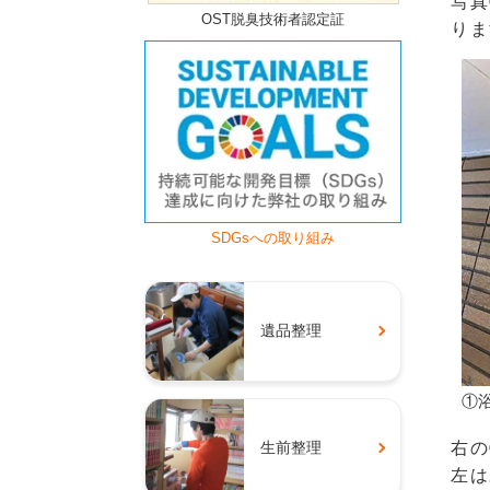
写真
OST脱臭技術者認定証
りま
SDGsへの取り組み
遺品整理
①
右の
生前整理
左は