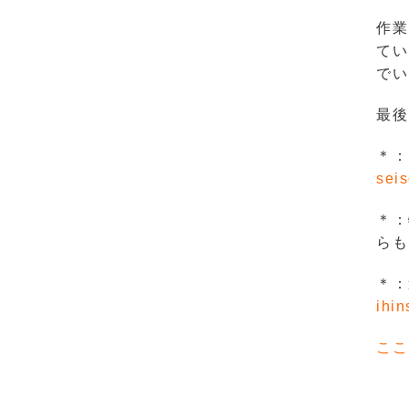
作業
てい
でい
最後
＊：
seis
＊：
らも
＊：
ihin
ここ