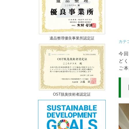
遺品整理優良事業所認定証
カテ
今回
どく
ご本
OST脱臭技術者認定証