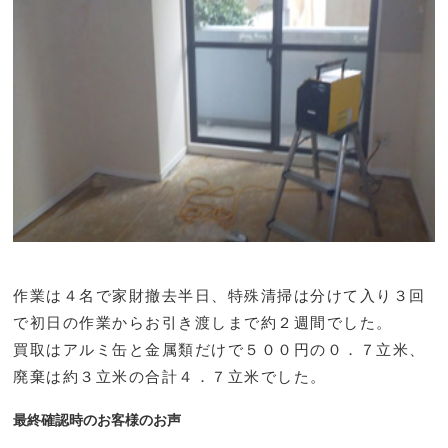
作業は４名で家財撤去半日、特殊清掃は分けて入り３回
で初日の作業からお引き渡しまで約２週間でした。
買取はアルミ缶と金属類だけで５００円の０．７立米、
廃棄は約３立米の合計４．７立米でした。
最終確認時のお客様のお声