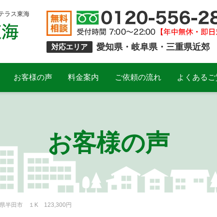
テラス東海
愛知県・岐阜県・三重県近郊
対応エリア
お客様の声
料金案内
ご依頼の流れ
よくあるご
お客様の声
半田市 １K 123,300円