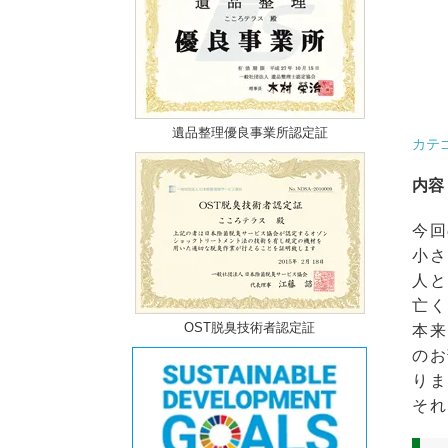
遺品整理優良事業所認定証
カテ
内容
今回
小さ
人と
亡く
OST脱臭技術者認定証
本来
のお
りま
それ