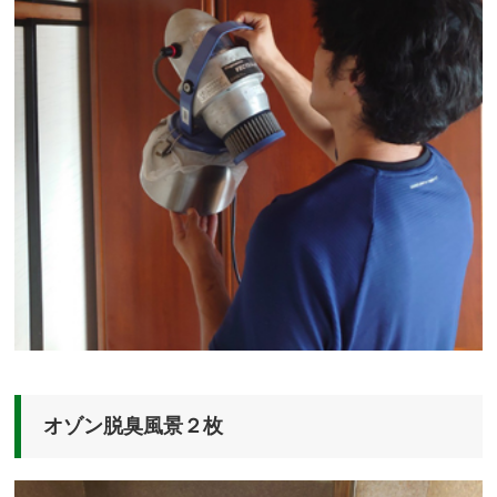
オゾン脱臭風景２枚