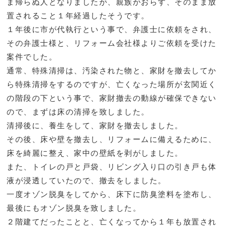
ま帰らぬ人となりましたが、親族がおらず、そのまま放
置されること１年経過したそうです。
１年後に市が代執行という事で、弁護士に依頼をされ、
その弁護士様と、リフォーム会社様よりご依頼を受けた
案件でした。
通常、特殊清掃は、汚染された物と、家財を撤去してか
ら特殊清掃をするのですが、亡くなった場所が玄関近く
の階段の下という事で、家財撤去の動線が確保できない
ので、まずは床の清掃を致しました。
清掃後に、養生をして、家財を撤去しました。
その後、床や壁を撤去し、リフォームに備えるために、
床を綺麗に整え、家中の壁紙を剥がしました。
また、トイレの戸と戸袋、リビング入り口の引き戸も体
液が浸透していたので、撤去をしました。
一度オゾン脱臭をしてから、床下に防臭塗料を塗布し、
最後にもオゾン脱臭を致しました。
２階建てだったことと、亡くなってから１年も放置され