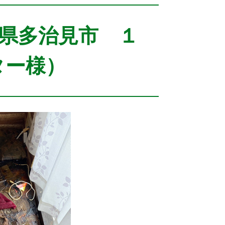
県多治見市 １
ーター様）