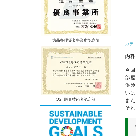
遺品整理優良事業所認定証
カテ
内容
今回
部屋
保険
いは
OST脱臭技術者認定証
また
それ