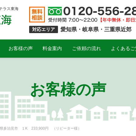
テラス東海
愛知県・岐阜県・三重県近郊
対応エリア
お客様の声
料金案内
ご依頼の流れ
よくあるご
お客様の声
多治見市 １K 233,900円 （リピーター様）