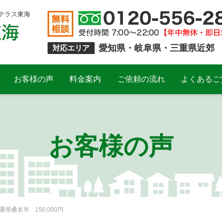
テラス東海
愛知県・岐阜県・三重県近郊
対応エリア
お客様の声
料金案内
ご依頼の流れ
よくあるご
お客様の声
県桑名市 150,000円