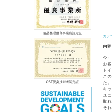
遺品整理優良事業所認定証
カテ
内容
今回
お客
トイ
この
OST脱臭技術者認定証
た。
キッ
ユニ
取れ
それ