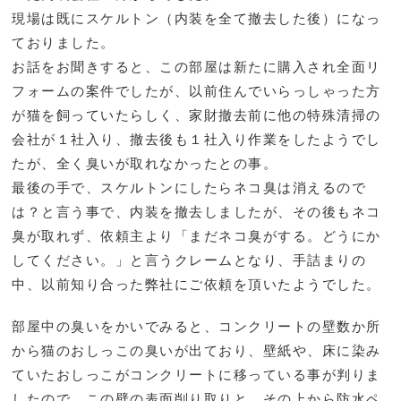
現場は既にスケルトン（内装を全て撤去した後）になっ
ておりました。
お話をお聞きすると、この部屋は新たに購入され全面リ
フォームの案件でしたが、以前住んでいらっしゃった方
が猫を飼っていたらしく、家財撤去前に他の特殊清掃の
会社が１社入り、撤去後も１社入り作業をしたようでし
たが、全く臭いが取れなかったとの事。
最後の手で、スケルトンにしたらネコ臭は消えるので
は？と言う事で、内装を撤去しましたが、その後もネコ
臭が取れず、依頼主より「まだネコ臭がする。どうにか
してください。」と言うクレームとなり、手詰まりの
中、以前知り合った弊社にご依頼を頂いたようでした。
部屋中の臭いをかいでみると、コンクリートの壁数か所
から猫のおしっこの臭いが出ており、壁紙や、床に染み
ていたおしっこがコンクリートに移っている事が判りま
したので、この壁の表面削り取りと、その上から防水ペ