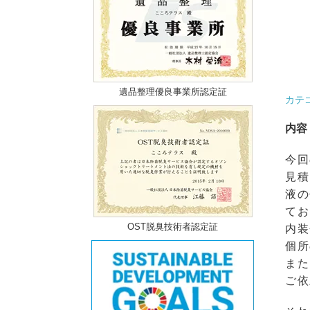
遺品整理優良事業所認定証
カテ
内容
今回
見積
液の
てお
OST脱臭技術者認定証
内装
個所
また
ご依