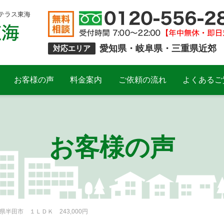
テラス東海
愛知県・岐阜県・三重県近郊
対応エリア
お客様の声
料金案内
ご依頼の流れ
よくあるご
お客様の声
半田市 １ＬＤＫ 243,000円