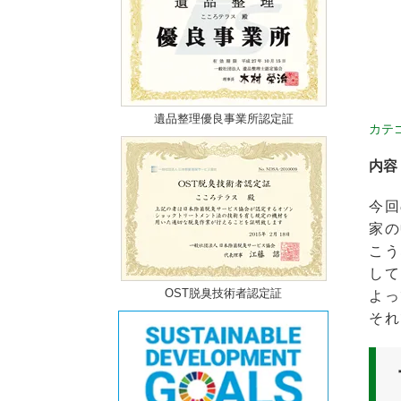
遺品整理優良事業所認定証
カテ
内容
今回
家の
こう
して
OST脱臭技術者認定証
よっ
それ