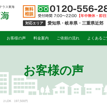
テラス東海
愛知県・岐阜県・三重県近郊
対応エリア
お客様の声
料金案内
ご依頼の流れ
よくあるご
お客様の声
LDK 197,500円