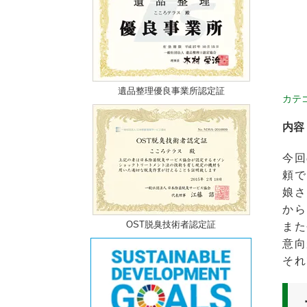
遺品整理優良事業所認定証
カテ
内容
今回
頼で
娘さ
から
OST脱臭技術者認定証
また
意向
それ