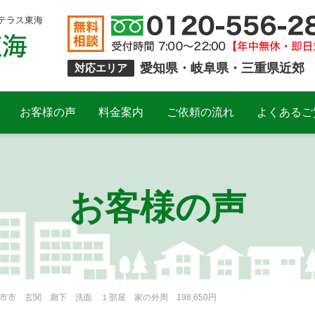
テラス東海
愛知県・岐阜県・三重県近郊
対応エリア
お客様の声
料金案内
ご依頼の流れ
よくあるご
お客様の声
市 玄関 廊下 洗面 １部屋 家の外周 198,650円