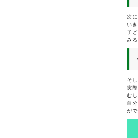
次に
いき
子ど
みる
そし
実際
むし
自分
がで