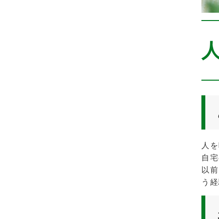
人を
自宅
以前
う経