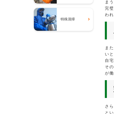
まう
完璧
われ
特殊清掃
また
いと
自宅
その
が働
さら
とい