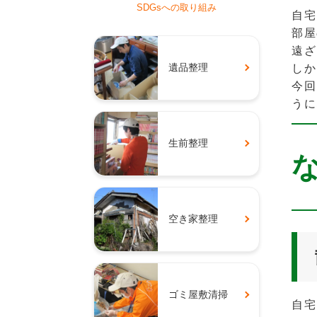
SDGsへの取り組み
自宅
部屋
遠ざ
遺品整理
しか
今回
うに
生前整理
空き家整理
ゴミ屋敷清掃
自宅