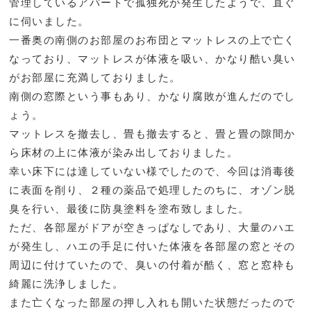
管理しているアパートで孤独死が発生したようで、直ぐ
に伺いました。
一番奥の南側のお部屋のお布団とマットレスの上で亡く
なっており、マットレスが体液を吸い、かなり酷い臭い
がお部屋に充満しておりました。
南側の窓際という事もあり、かなり腐敗が進んだのでし
ょう。
マットレスを撤去し、畳も撤去すると、畳と畳の隙間か
ら床材の上に体液が染み出しておりました。
幸い床下には達していない様でしたので、今回は消毒後
に表面を削り、２種の薬品で処理したのちに、オゾン脱
臭を行い、最後に防臭塗料を塗布致しました。
ただ、各部屋がドアが空きっぱなしであり、大量のハエ
が発生し、ハエの手足に付いた体液を各部屋の窓とその
周辺に付けていたので、臭いの付着が酷く、窓と窓枠も
綺麗に洗浄しました。
また亡くなった部屋の押し入れも開いた状態だったので